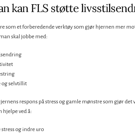
n kan FLS støtte livsstilsend
re som et forberedende verktøy som gjør hjernen mer mot
 man skal jobbe med:
dsendring
tivitet
string
 og selvtillit
 hjernens respons på stress og gamle mønstre som gjør det 
n hjelpe ved å:
 stress og indre uro