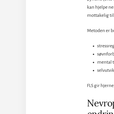
kan hjelpe ner
mottakelig ti
Metoden er br
stressre
søvnfor
mental 
selvutvi
FLS gir hjerne
Nevrop
endrin