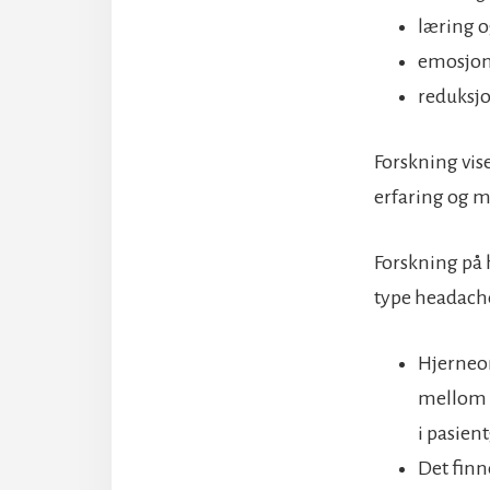
læring 
emosjon
reduksjo
Forskning vise
erfaring og me
Forskning på 
type headache)
Hjerneom
mellom s
i pasien
Det finn