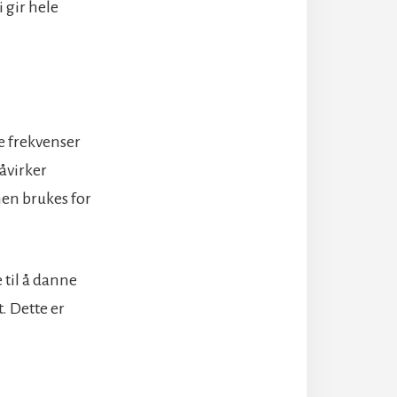
i gir hele
te frekvenser
åvirker
men brukes for
 til å danne
. Dette er