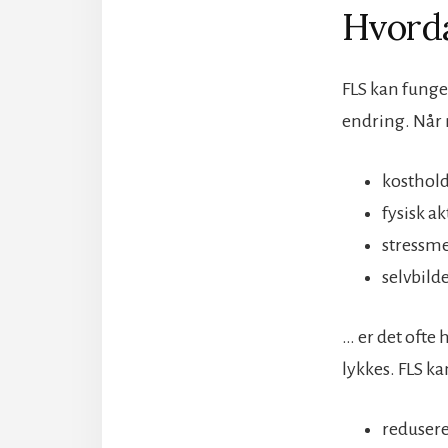
Hvorda
FLS kan funge
endring. Når
kosthol
fysisk ak
stressme
selvbilde
… er det ofte
lykkes. FLS ka
redusere