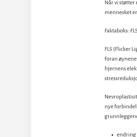
Når vi støtter
mennesket en b
Faktaboks: FL
FLS (Flicker L
foran øynene 
hjernens elek
stressreduksj
Nevroplastisit
nye forbindels
grunnleggend
endring 