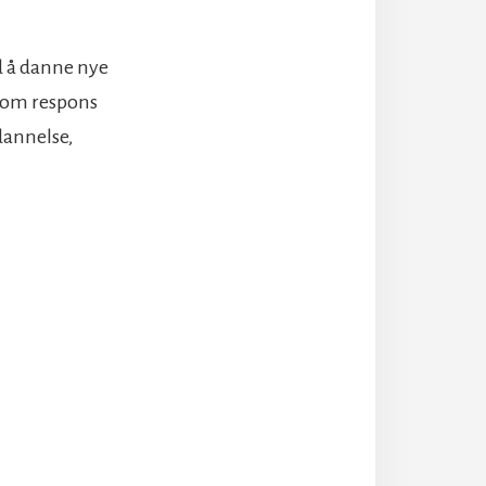
ed å danne nye
 som respons
edannelse,