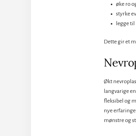
øke ro o
styrke ev
legge ti
Dette gir et m
Nevrop
Økt nevroplast
langvarige end
fleksibel og 
nye erfaringer
mønstre og st