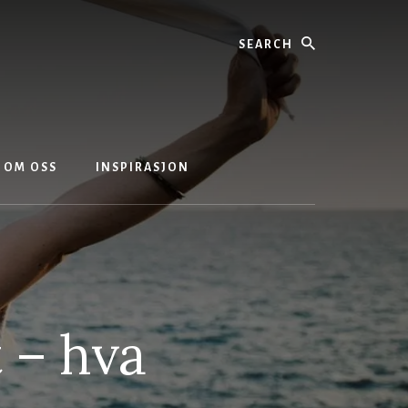
Search
OM OSS
INSPIRASJON
t – hva