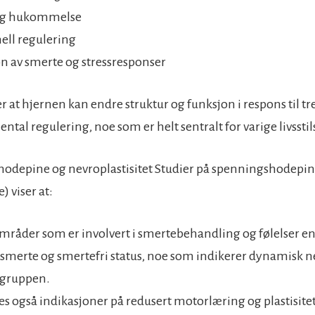
og hukommelse
ell regulering
n av smerte og stressresponser
r at hjernen kan endre struktur og funksjon i respons til tr
ntal regulering, noe som er helt sentralt for varige livssti
hodepine og nevroplastisitet Studier på spenningshodepin
 viser at:
råder som er involvert i smertebehandling og følelser en
merte og smertefri status, noe som indikerer dynamisk ne
tgruppen.
es også indikasjoner på redusert motorlæring og plastisit