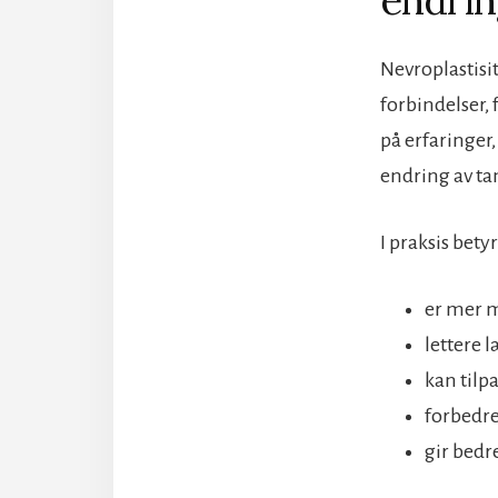
Nevroplastisit
forbindelser,
på erfaringer,
endring av ta
I praksis bety
er mer m
lettere 
kan tilp
forbedr
gir bedr