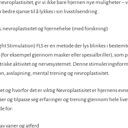
 nevroplastisitet, gir vi ikke bare hjernen nye muligheter – v
edre sjanse til å lykkes i sin livsstilsendring.
S, nevroplastisitet og hjernehelse (med forskning)
ight Stimulation) FLS er en metode der lys blinkes i bestem
(for eksempel gjennom masker eller spesialbriller), som p
triske aktivitet og nervesystemet. Denne stimuleringsfor
on, avslapning, mental trening og nevroplastisitet.
et og hvorfor det er viktig Nevroplastisitet er hjernens evne
er og tilpasse seg erfaringer og trening gjennom hele livet
e for:
av vaner og atferd