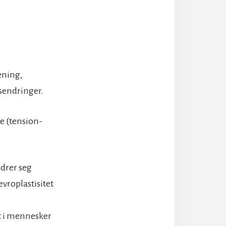
ening,
lsendringer.
e (tension-
drer seg
vroplastisitet
et i mennesker