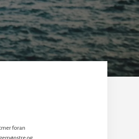
ytmer foran
ølgemønstre og