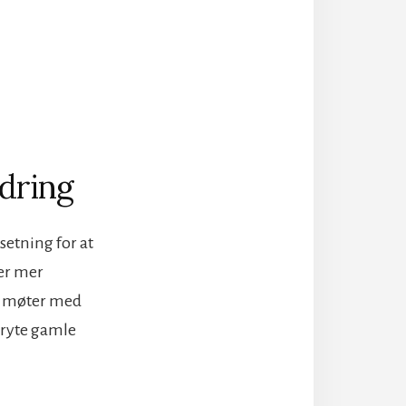
ndring
setning for at
 er mer
t, møter med
 bryte gamle