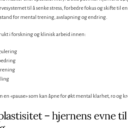
vesystemet til å senke stress, forbedre fokus og skifte til e
lstand for mental trening, avslapning og endring.
ukt i forskning og klinisk arbeid innen:
gulering
bedring
trening
kling
n en «pause» som kan åpne for økt mental klarhet, ro og kre
lastisitet – hjernens evne til
g