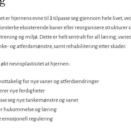
et er hjernens evne til å tilpasse seg gjennom hele livet, v
 forsterke eksisterende baner eller reorganisere strukturer
 trening og miljø. Dette er helt sentralt for all læring, van
nke- og atferdsmønstre, samt rehabilitering etter skader.
r økt nevroplastisitet at hjernen:
ottakelig for nye vaner og atferdsendringer
lærer nye ferdigheter
asse seg nye tankemønstre og vaner
er hukommelse og læring
e emosjonell regulering