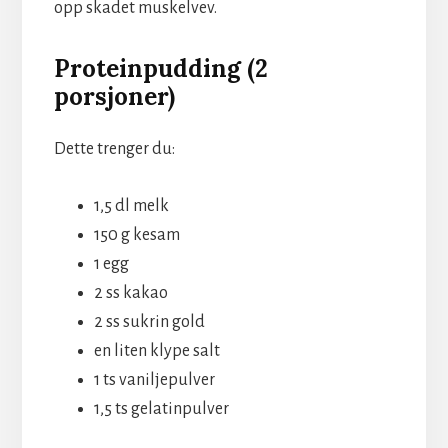
opp skadet muskelvev.
Proteinpudding (2
porsjoner)
Dette trenger du:
1,5 dl melk
150 g kesam
1 egg
2 ss kakao
2 ss sukrin gold
en liten klype salt
1 ts vaniljepulver
1,5 ts gelatinpulver