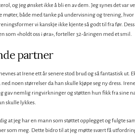
erol, og jeg ønsket ikke å bli en av dem. Jeg synes det var ve
 møter, både med tanke på undervisning og trening, hvor 
reningsformer vi kanskje ikke kjente så godt til fra før. Des
en som «holdt oss i øra», forteller 32-åringen med et smil.
nde partner
nevnes at Irene ett år senere stod brud og så fantastisk ut
 ned noen størrelser da han skulle kjøpe seg ny dress. Iren
ing gav nemlig ringvirkninger og støtten hun fikk fra sine 
un skulle lykkes.
eldig at jeg har en mann som støttet opplegget og fulgte s
er som meg. Dette bidro til at jeg møtte svært få utfordrin