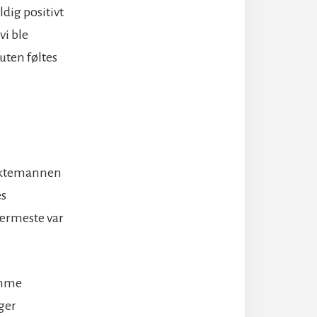
ldig positivt
vi ble
suten føltes
. Ektemannen
es
nærmeste var
amme
ger