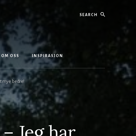
Search
OM OSS
INSPIRASJON
ett mye bedre!
 – Jeg har