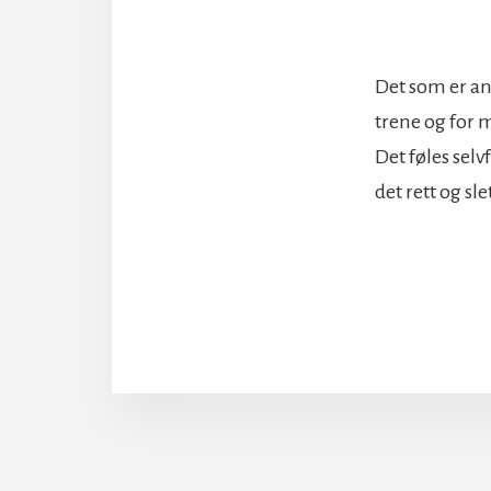
Det som er an
trene og for m
Det føles selv
det rett og sle