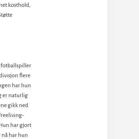
net kosthold,
Støtte
fotballspiller
divisjon flere
ngen har hun
g er naturlig
rene gikk ned
 Freeliving-
 Hun har gjort
g nå har hun