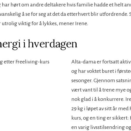
g har hørt om andre deltakere hvis familie hadde et helt an
 vanskelig å se for seg at det da etterhvert blir utfordrende. 
trolig viktig for å lykkes, mener Irene.
ergi i hverdagen
Alta-dama er fortsatt aktiv 
og har voktet buret i første
sesonger. Gjennom satsni
vært vant til å trene mye o
nok glad i å konkurrere. I
29 kg i løpet av sitt år med
kurs, og en ting er sikkert:
en varig livsstilsendring o