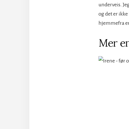
underveis. Je
og det er ikke
hjemmefra er u
Mer en