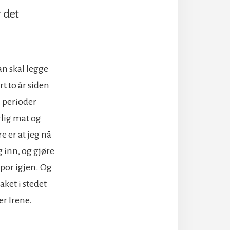
r det
an skal legge
rt to år siden
i perioder
rlig mat og
e er at jeg nå
g inn, og gjøre
spor igjen. Og
ket i stedet
er Irene.