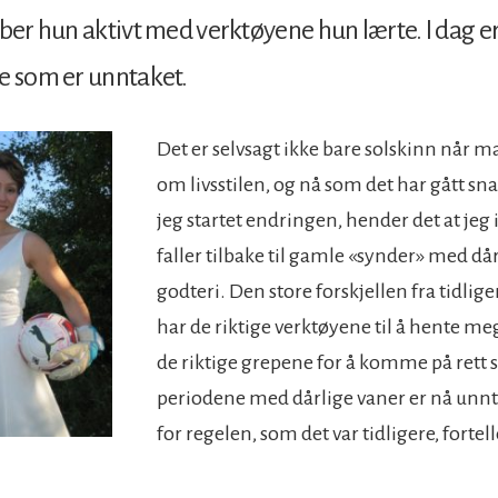
bber hun aktivt med verktøyene hun lærte. I dag e
e som er unntaket.
Det er selvsagt ikke bare solskinn når m
om livsstilen, og nå som det har gått sna
jeg startet endringen, hender det at jeg 
faller tilbake til gamle «synder» med då
godteri. Den store forskjellen fra tidliger
har de riktige verktøyene til å hente me
de riktige grepene for å komme på rett 
periodene med dårlige vaner er nå unnta
for regelen, som det var tidligere, fortell