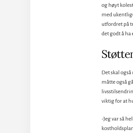
og høyt kolest
med ukentlige
utfordret på t
det godt å ha 
Støtte
Det skal også 
måtte også gå
livsstilsendr
viktig for at h
-Jeg var så h
kostholdsplan