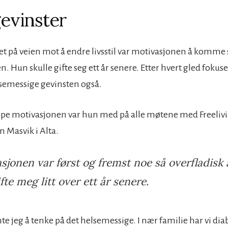
gevinster
tet på veien mot å endre livsstil var motivasjonen å komme 
 Hun skulle gifte seg ett år senere. Etter hvert gled foku
lsemessige gevinsten også.
ppe motivasjonen var hun med på alle møtene med Freeliv
Masvik i Alta.
sjonen var først og fremst noe så overfladisk 
ifte meg litt over ett år senere.
nte jeg å tenke på det helsemessige. I nær familie har vi dia