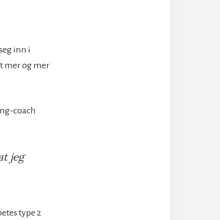
seg inn i
set mer og mer
ing-coach
at jeg
betes type 2