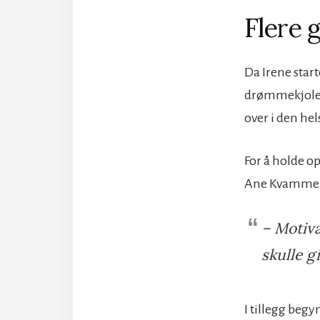
Flere 
Da Irene star
drømmekjolen.
over i den he
For å holde o
Ane Kvammen 
– Motiva
skulle g
I tillegg begy