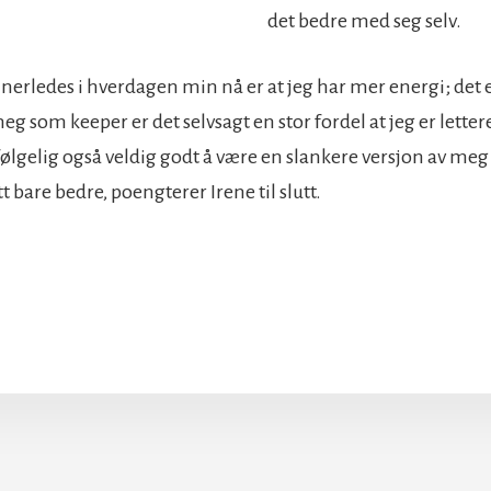
det bedre med seg selv.
nerledes i hverdagen min nå er at jeg har mer energi; det e
eg som keeper er det selvsagt en stor fordel at jeg er letter
følgelig også veldig godt å være en slankere versjon av meg 
tt bare bedre, poengterer Irene til slutt.