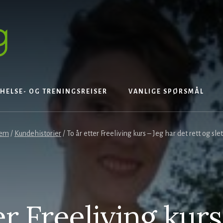
HELSE- OG TRENINGSREISER
VANLIGE SPØRSMÅL
em
/
Kundehistorier
/
To år etter Freeliving kurs – Jeg har det rett og sl
er Freeliving kurs