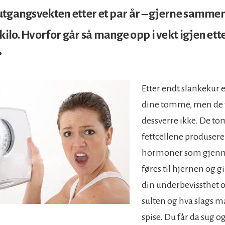
l utgangsvekten etter et par år – gjerne samme
kilo. Hvorfor går så mange opp i vekt igjen ett
?
Etter endt slankekur e
dine tomme, men de 
dessverre ikke. De t
fettcellene produsere
hormoner som gjenn
føres til hjernen og gi
din underbevissthet o
sulten og hva slags m
spise. Du får da sug o