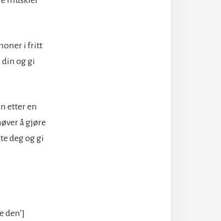
oner i fritt
 din og gi
en etter en
øver å gjøre
te deg og gi
e den’]