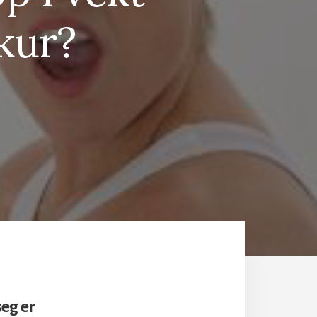
ekur?
seg er