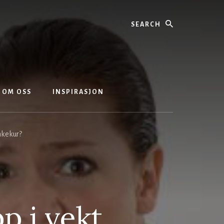
Search
OM OSS
INSPIRASJON
nkekur?
p i vekt