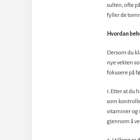
sulten, ofte p
fyller de tomm
Hvordan beho
Dersom du klar
nye vekten so
fokusere på f
1.Etter at du
som kontrolle
vitaminer og 
gjennom å vel
2. I tillegg 