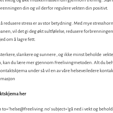
renningen din og vil derfor regulere vekten din positivt.
l å redusere stress er av stor betydning. Med mye stresshorm
nen, vil det gi deg økt sultfølelse, redusere forbrenningen
ed om å lagre fett.
i sterkere, slankere og sunnere , og ikke minst beholde vekt
, kan du lære mer gjennom Freelivingmetoden. Alt du beh
 kontaktskjema under så vil en av våre helseveiledere kontak
rmasjon
aktskjema her
 to=’
helse@freeliving.no
’ subject=’gå ned i vekt og behold