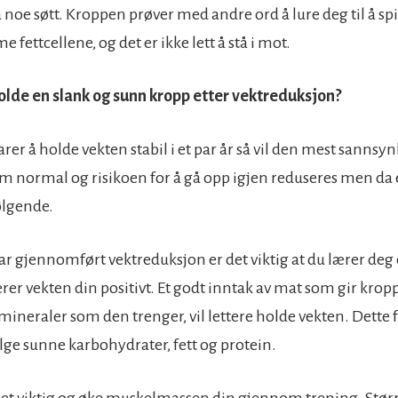
å noe søtt. Kroppen prøver med andre ord å lure deg til å s
e fettcellene, og det er ikke lett å stå i mot.
lde en slank og sunn kropp etter vektreduksjon?
er å holde vekten stabil i et par år så vil den mest sannsy
m normal og risikoen for å gå opp igjen reduseres men da er
ølgende.
 har gjennomført vektreduksjon er det viktig at du lærer d
rer vekten din positivt. Et godt inntak av mat som gir krop
mineraler som den trenger, vil lettere holde vekten. Dette 
ge sunne karbohydrater, fett og protein.
er det viktig og øke muskelmassen din gjennom trening. Stø