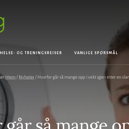
HELSE- OG TRENINGSREISER
VANLIGE SPØRSMÅL
er:
Hjem
/
Nyheter
/
Hvorfor går så mange opp i vekt igjen etter en sla
 går så mange op