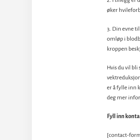
øker hvileforb
3. Din evne ti
omløp i blodba
kroppen beskj
Hvis du vil bl
vektreduksjon
er å fylle inn
deg mer info
Fyll inn kont
[contact-form