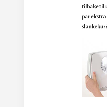
tilbake ti
par ekstra 
slankekur