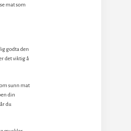
pise mat som
nlig godta den
 det viktig å
eg om sunn mat
pen din
får du
rre muskler