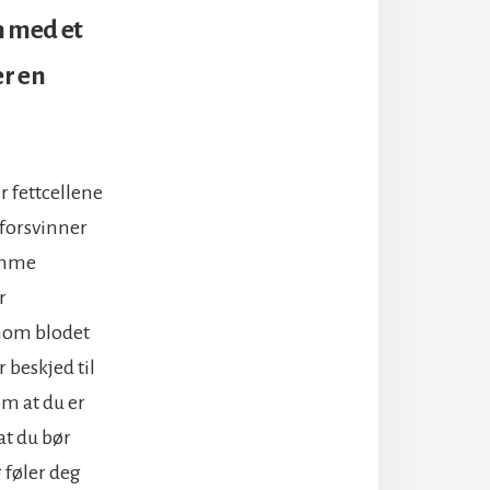
n med et
er en
r fettcellene
forsvinner
omme
r
om blodet
r beskjed til
m at du er
at du bør
g føler deg