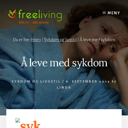
Skip
to
MENY
content
Du er her:
Hjem
/
Sykdom og livsstil
/
Å leve med sykdom
Å leve med sykdom
SYKDOM OG LIVSSTIL
/
9. SEPTEMBER 2013
by
LINDA