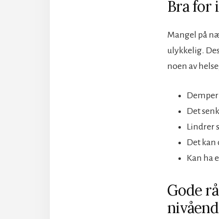
Bra for
Mangel på nær
ulykkelig. De
noen av helse
Demper 
Det senk
Lindrer 
Det kan 
Kan ha 
Gode rå
nivåend