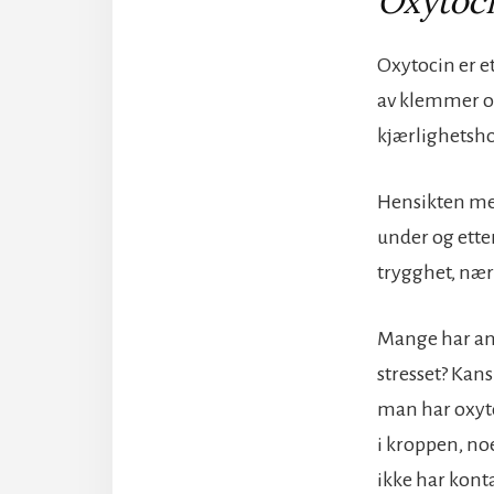
Oxytoc
Oxytocin er e
av klemmer og
kjærlighetsh
Hensikten me
under og ette
trygghet, nær
Mange har anta
stresset? Kan
man har oxyto
i kroppen, no
ikke har kont