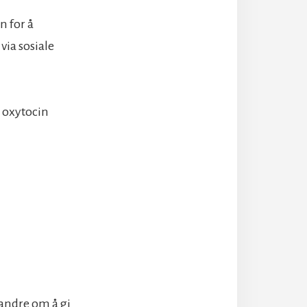
n for å
ia sosiale
r oxytocin
 andre om å gi