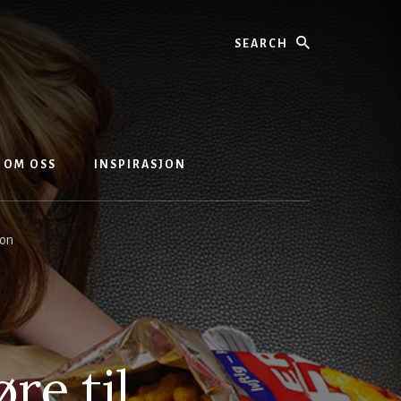
Search
OM OSS
INSPIRASJON
jon
re til