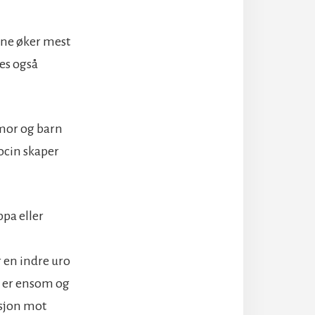
ene øker mest
es også
mor og barn
ocin skaper
ppa eller
 en indre uro
, er ensom og
asjon mot