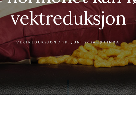
vektreduksjon
VEKTREDUKSJON
/
18. JUNI 2016
by
LINDA