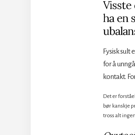
Visste
ha en 
ubalan
Fysisk sult 
for å unngå
kontakt. For
Det er forståe
bør kanskje pr
tross alt ing