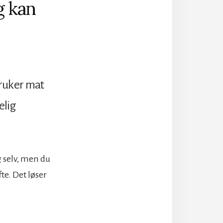
g kan
 bruker mat
elig
g selv, men du
fte. Det løser