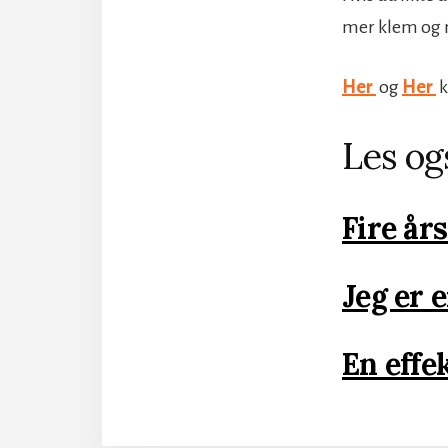
mer klem og næ
Her
og
Her
k
Les og
Fire års
Jeg er 
En effe