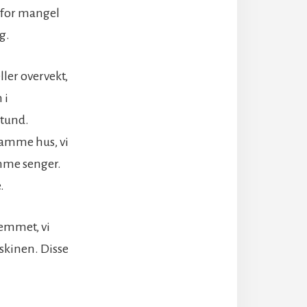
 for mangel
g.
ller overvekt,
 i
stund.
samme hus, vi
mme senger.
.
jemmet, vi
kinen. Disse