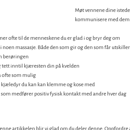
Møt vennene dine istede
kommunisere med dem v
er ofte til de menneskene du er glad i og bryr deg om
 gi noen massasje. Både den som gir og den som får utskille
 berøringen
 tett inntil kjæresten din på kvelden
å ofte som mulig
t kjæledyr du kan kan klemme og kose med
 som medfører positiv fysisk kontakt med andre hver dag
 denne artikkelen blir vi glad om du deler denne. Oppfordre