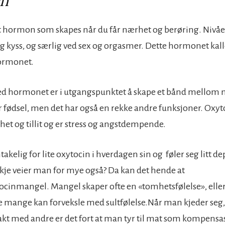
in
t hormon som skapes når du får nærhet og berøring. Nivå
 kyss, og særlig ved sex og orgasmer. Dette hormonet kall
ormonet.
d hormonet er i utgangspunktet å skape et bånd mellom 
r fødsel, men det har også en rekke andre funksjoner. Oxyt
het og tillit og er stress og angstdempende.
kelig for lite oxytocin i hverdagen sin og føler seg litt de
skje veier man for mye også? Da kan det hende at
cinmangel. Mangel skaper ofte en «tomhetsfølelse», eller
e mange kan forveksle med sultfølelse.
Når man kjeder seg
akt med andre er det fort at man tyr til mat som kompens