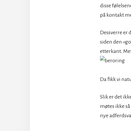
disse følelse
på kontakt m
Dessverre er d
siden den «god
etterkant. Me
Da fikk vi n
Slik er det i
møtes ikke s
nye adferdsv