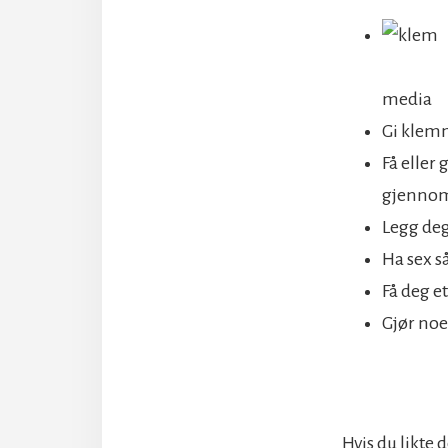
media
Gi klemm
Få eller
gjennom
Legg deg
Ha sex s
Få deg e
Gjør noe
Hvis du likte