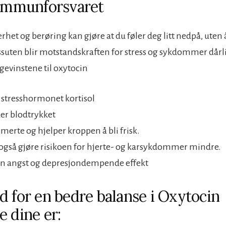
 immunforsvaret
het og berøring kan gjøre at du føler deg litt nedpå, uten 
ssuten blir motstandskraften for stress og sykdommer dårli
gevinstene til oxytocin
stresshormonet kortisol
er blodtrykket
smerte og hjelper kroppen å bli frisk.
også gjøre risikoen for hjerte- og karsykdommer mindre.
en angst og depresjondempende effekt
d for en bedre balanse i Oxytocin
e dine er: