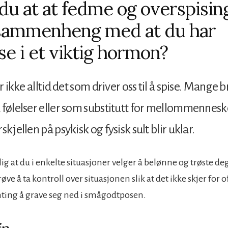
 du at at fedme og overspisin
sammenheng med at du har
se i et viktig hormon?
er ikke alltid det som driver oss til å spise. Mange
 følelser eller som substitutt for mellommennesk
skjellen på psykisk og fysisk sult blir uklar.
lig at du i enkelte situasjoner velger å belønne og trøste de
øve å ta kontroll over situasjonen slik at det ikke skjer for o
enting å grave seg ned i smågodtposen.