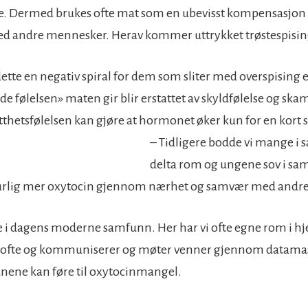
ne. Dermed brukes ofte mat som en ubevisst kompensasjon
ed andre mennesker. Herav kommer uttrykket trøstespisin
ette en negativ spiral for dem som sliter med overspising e
e følelsen» maten gir blir erstattet av skyldfølelse og skam
tthetsfølelsen kan gjøre at hormonet øker kun for en kort 
– Tidligere bodde vi mange i 
delta rom og ungene sov i sa
aturlig mer oxytocin gjennom nærhet og samvær med andre
kke i dagens moderne samfunn. Her har vi ofte egne rom i h
å ofte og kommuniserer og møter venner gjennom
datamas
anene
kan føre til oxytocinmangel.