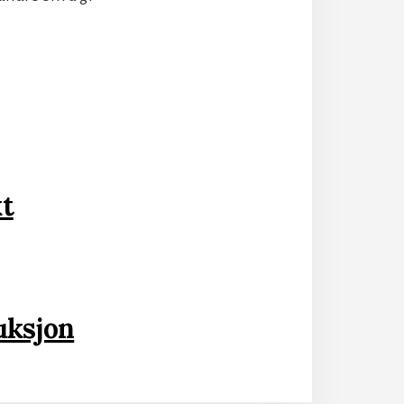
!
kt
uksjon