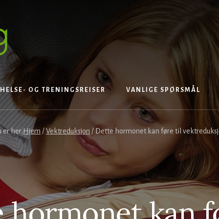
HELSE- OG TRENINGSREISER
VANLIGE SPØRSMÅL
 er her:
Hjem
/
Vektreduksjon
/
Dette hormonet kan føre til vektreduks
 hormonet kan fø